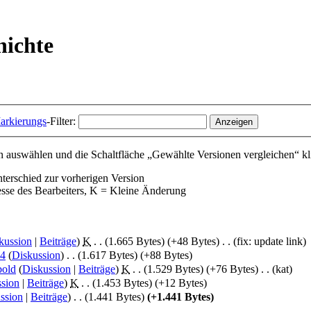
hichte
arkierungs
-Filter:
 auswählen und die Schaltfläche „Gewählte Versionen vergleichen“ kl
nterschied zur vorherigen Version
esse des Bearbeiters, K = Kleine Änderung
kussion
|
Beiträge
)
‎
K
. .
(1.665 Bytes)
(+48 Bytes)
‎
. .
(fix: update link)
04
(
Diskussion
)
‎
. .
(1.617 Bytes)
(+88 Bytes)
bold
(
Diskussion
|
Beiträge
)
‎
K
. .
(1.529 Bytes)
(+76 Bytes)
‎
. .
(kat)
sion
|
Beiträge
)
‎
K
. .
(1.453 Bytes)
(+12 Bytes)
ssion
|
Beiträge
)
‎
. .
(1.441 Bytes)
(+1.441 Bytes)