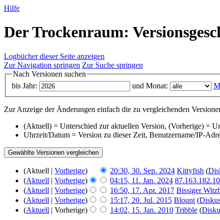
Hilfe
Der Trockenraum: Versionsgesc
Logbücher dieser Seite anzeigen
Zur Navigation springen
Zur Suche springen
Nach Versionen suchen
bis Jahr:
und Monat:
M
Zur Anzeige der Änderungen einfach die zu vergleichenden Versionen
(Aktuell) = Unterschied zur aktuellen Version, (Vorherige) = U
Uhrzeit/Datum = Version zu dieser Zeit, Benutzername/IP-Adr
(Aktuell |
Vorherige
)
20:30, 30. Sep. 2024
‎
Kittyfish
(
Dis
(
Aktuell
|
Vorherige
)
04:15, 11. Jan. 2024
‎
87.163.182.1
(
Aktuell
|
Vorherige
)
16:50, 17. Apr. 2017
‎
Bissiger Witz
(
Aktuell
|
Vorherige
)
15:17, 20. Jul. 2015
‎
Blount
(
Diskus
(
Aktuell
| Vorherige)
14:02, 15. Jan. 2010
‎
Tribble
(
Disku