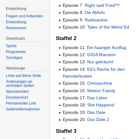
Episode 7:
Right said Fred!?!
Entwicklung
Episode 8:
Die Abfuhr
Fragen und Antworten
Episode 9:
Radioactive
Entwicklung
Episode 10:
Tales of the Weird Ed
Ressourcen
Staffel 2
Downloads
Spiele
Episode 11:
Ein haariger Ausflug
Programme
Episode 12:
GIGA Mansion
Sonstiges
Episode 13:
Nur geträumt
Werkzeuge
Episode 14:
Ed's Rache für den
Hamsterbraten
Links auf diese Seite
Änderungen an
Episode 15:
Ortmaschine
verlinkten Seiten
Episode 16:
Meteor Family
Spezialseiten
Druckversion
Episode 17:
Das Labor
Permanenter Link
Episode 18:
Shit Happens!
Seiten­informationen
Episode 19:
Das Date
Episode 20:
Das Date 2
Staffel 3