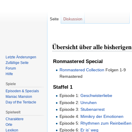
Seite
Diskussion
Zur
Zur
Navigation
Suche
Übersicht über alle bisheri
springen
springen
Letzte Änderungen
Ronmastered Special
Zufällige Seite
Forum
Ronmastered Collection
Folgen 1-9
Hilfe
Remastered
Spiele
Staffel 1
Episoden & Specials
Episode 1:
Geschwisterliebe
Maniac Mansion
Day of the Tentacle
Episode 2:
Unruhen
Episode 3:
Stubenarrest
Spielwelt
Episode 4:
Mimikry der Emotionen
Charaktere
Episode 5:
Rhythmen zum Reinbeißen
Orte
Episode 6:
Er is' weg
Lexikon