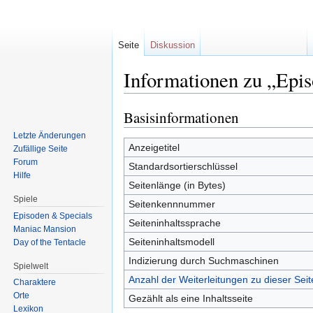
Seite
Diskussion
Informationen zu „Epis
Basisinformationen
Zur
Zur
Navigation
Suche
Letzte Änderungen
springen
springen
Anzeigetitel
Zufällige Seite
Forum
Standardsortierschlüssel
Hilfe
Seitenlänge (in Bytes)
Spiele
Seitenkennnummer
Episoden & Specials
Seiteninhaltssprache
Maniac Mansion
Seiteninhaltsmodell
Day of the Tentacle
Indizierung durch Suchmaschinen
Spielwelt
Anzahl der Weiterleitungen zu dieser Seit
Charaktere
Orte
Gezählt als eine Inhaltsseite
Lexikon