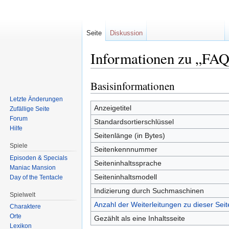
Seite
Diskussion
Informationen zu „FA
Basisinformationen
Zur
Zur
Navigation
Suche
Letzte Änderungen
springen
springen
Anzeigetitel
Zufällige Seite
Forum
Standardsortierschlüssel
Hilfe
Seitenlänge (in Bytes)
Spiele
Seitenkennnummer
Episoden & Specials
Seiteninhaltssprache
Maniac Mansion
Seiteninhaltsmodell
Day of the Tentacle
Indizierung durch Suchmaschinen
Spielwelt
Anzahl der Weiterleitungen zu dieser Seit
Charaktere
Orte
Gezählt als eine Inhaltsseite
Lexikon