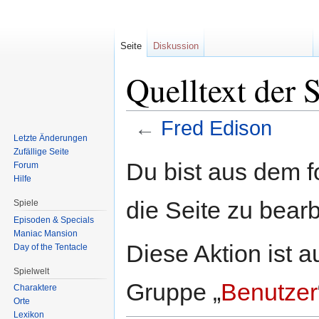
Seite
Diskussion
Quelltext der 
←
Fred Edison
Letzte Änderungen
Zufällige Seite
Zur
Zur
Du bist aus dem f
Forum
Navigation
Suche
Hilfe
springen
springen
die Seite zu bearb
Spiele
Episoden & Specials
Maniac Mansion
Diese Aktion ist a
Day of the Tentacle
Spielwelt
Gruppe „
Benutzer
Charaktere
Orte
Lexikon