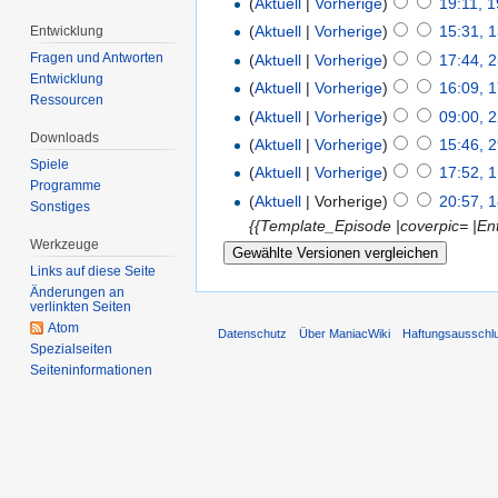
(
Aktuell
|
Vorherige
)
19:11, 
(
Aktuell
|
Vorherige
)
15:31, 1
Entwicklung
Fragen und Antworten
(
Aktuell
|
Vorherige
)
17:44, 2
Entwicklung
(
Aktuell
|
Vorherige
)
16:09, 1
Ressourcen
(
Aktuell
|
Vorherige
)
09:00, 2
Downloads
(
Aktuell
|
Vorherige
)
15:46, 
Spiele
(
Aktuell
|
Vorherige
)
17:52, 1
Programme
(
Aktuell
| Vorherige)
20:57, 
Sonstiges
{{Template_Episode |coverpic= |En
Werkzeuge
Links auf diese Seite
Änderungen an
verlinkten Seiten
Atom
Datenschutz
Über ManiacWiki
Haftungsausschl
Spezialseiten
Seiten­informationen