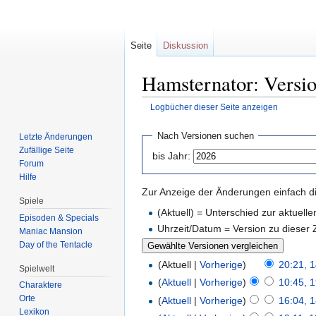
Seite
Diskussion
Hamsternator: Versio
Logbücher dieser Seite anzeigen
Zur
Zur
Nach Versionen suchen
Letzte Änderungen
Navigation
Suche
Zufällige Seite
bis Jahr:
springen
springen
Forum
Hilfe
Zur Anzeige der Änderungen einfach di
Spiele
(Aktuell) = Unterschied zur aktuell
Episoden & Specials
Uhrzeit/Datum = Version zu dieser
Maniac Mansion
Day of the Tentacle
(Aktuell |
Vorherige
)
20:21, 
Spielwelt
(
Aktuell
|
Vorherige
)
10:45, 1
Charaktere
Orte
(
Aktuell
|
Vorherige
)
16:04, 1
Lexikon