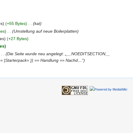
es)
(+55 Bytes)
‎
. .
(kat)
tes)
‎
. .
(Umstellung auf neue Boilerplatten)
es)
(+27 Bytes)
es)
‎
. .
(Die Seite wurde neu angelegt: „__NOEDITSECTION__
ne= |Starterpack= }} == Handlung == Nachd…“)