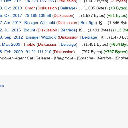
19. Dez. 2019
‎
94.223.155.235
(
Diskussion
)
‎
. .
(1.602 Bytes)
(-3 Bytes)
3. Okt. 2019
‎
Cmdr
(
Diskussion
|
Beiträge
)
‎
. .
(1.605 Bytes)
(+8 Bytes)
5. Okt. 2017
‎
79.198.138.59
(
Diskussion
)
‎
. .
(1.597 Bytes)
(+51 Bytes)
7. Apr. 2017
‎
Bissiger Witzbold
(
Diskussion
|
Beiträge
)
‎
K
. .
(1.546 Byt
2. Jul. 2015
‎
Blount
(
Diskussion
|
Beiträge
)
‎
K
. .
(1.491 Bytes)
(+13 By
29. Sep. 2012
‎
Bissiger Witzbold
(
Diskussion
|
Beiträge
)
‎
K
. .
(1.478 Byt
. Mär. 2009
‎
Tribble
(
Diskussion
|
Beiträge
)
‎
. .
(1.451 Bytes)
(+654 Byt
18. Feb. 2009
‎
91.21.111.210
(
Diskussion
)
‎
. .
(797 Bytes)
(+797 Bytes)
twickler=Agent Cat |Release= |Hauptrolle= |Sprache= |Version= |Engi
uss