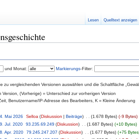
Lesen
Quelltext anzeigen
nsgeschichte
und Monat:
Markierungs
-Filter:
e zu vergleichenden Versionen auswählen und die Schaltfläche „Gewähl
en Version, (Vorherige) = Unterschied zur vorherigen Version
 Zeit, Benutzername/IP-Adresse des Bearbeiters, K = Kleine Änderung
14. Mai 2026
‎
Selloa
(
Diskussion
|
Beiträge
)
‎
. .
(1.678 Bytes)
(-9 Bytes)
‎
9. Jul. 2020
‎
93.235.69.249
(
Diskussion
)
‎
. .
(1.687 Bytes)
(+10 Bytes)
8. Apr. 2020
‎
79.245.247.207
(
Diskussion
)
‎
. .
(1.677 Bytes)
(+75 Bytes