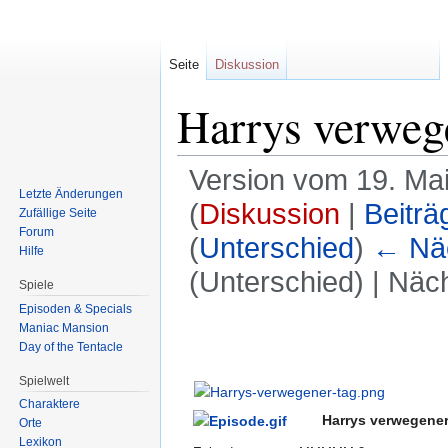
Seite
Diskussion
Harrys verweg
Version vom 19. Ma
Letzte Änderungen
(
Diskussion
|
Beiträ
Zufällige Seite
Forum
(
Unterschied
)
← Näc
Hilfe
(Unterschied) | Näc
Spiele
Episoden & Specials
Zur
Zur
Maniac Mansion
Day of the Tentacle
Navigation
Suche
springen
springen
Spielwelt
Charaktere
Harrys verwegene
Orte
Lexikon