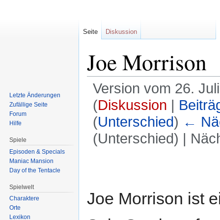
Seite
Diskussion
Joe Morrison
Version vom 26. Jul
Letzte Änderungen
(
Diskussion
|
Beiträ
Zufällige Seite
Forum
(
Unterschied
)
← Näc
Hilfe
(Unterschied) | Näc
Spiele
Episoden & Specials
Zur
Zur
Maniac Mansion
Day of the Tentacle
Navigation
Suche
springen
springen
Spielwelt
Joe Morrison ist e
Charaktere
Orte
Lexikon