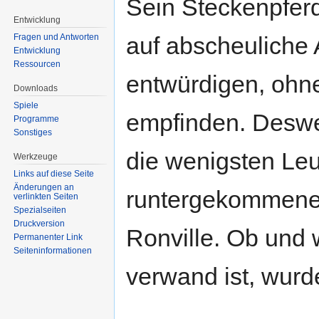
Sein Steckenpferd
Entwicklung
auf abscheuliche 
Fragen und Antworten
Entwicklung
Ressourcen
entwürdigen, ohn
Downloads
Spiele
empfinden. Deswe
Programme
Sonstiges
die wenigsten Leut
Werkzeuge
Links auf diese Seite
Änderungen an
runtergekommenen
verlinkten Seiten
Spezialseiten
Druckversion
Ronville. Ob und 
Permanenter Link
Seiten­informationen
verwand ist, wurde