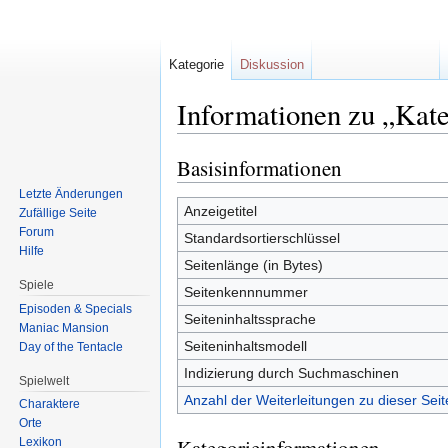
Kategorie
Diskussion
Informationen zu „Kat
Basisinformationen
Zur
Zur
Navigation
Suche
Letzte Änderungen
springen
springen
Anzeigetitel
Zufällige Seite
Forum
Standardsortierschlüssel
Hilfe
Seitenlänge (in Bytes)
Spiele
Seitenkennnummer
Episoden & Specials
Seiteninhaltssprache
Maniac Mansion
Seiteninhaltsmodell
Day of the Tentacle
Indizierung durch Suchmaschinen
Spielwelt
Anzahl der Weiterleitungen zu dieser Seit
Charaktere
Orte
Lexikon