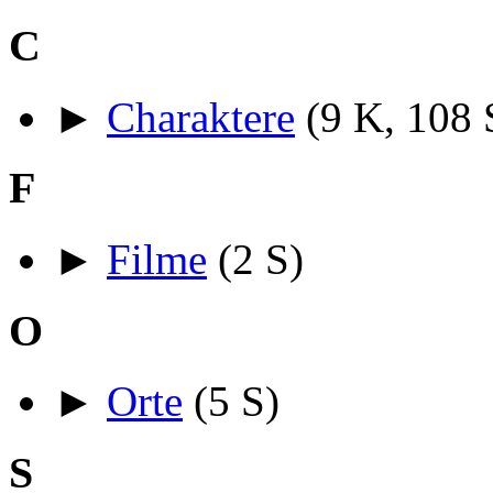
C
►
Charaktere
‎
(9 K, 108 
F
►
Filme
‎
(2 S)
O
►
Orte
‎
(5 S)
S