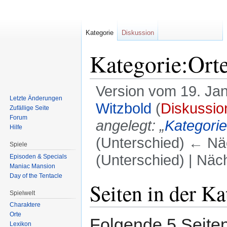
Kategorie
Diskussion
Kategorie:Ort
Version vom 19. Ja
Letzte Änderungen
Witzbold
(
Diskussio
Zufällige Seite
Forum
angelegt: „
Kategorie
Hilfe
(Unterschied) ← Näc
Spiele
(Unterschied) | Näc
Episoden & Specials
Maniac Mansion
Day of the Tentacle
Zur
Zur
Seiten in der Ka
Spielwelt
Navigation
Suche
springen
springen
Charaktere
Orte
Folgende 5 Seiten
Lexikon