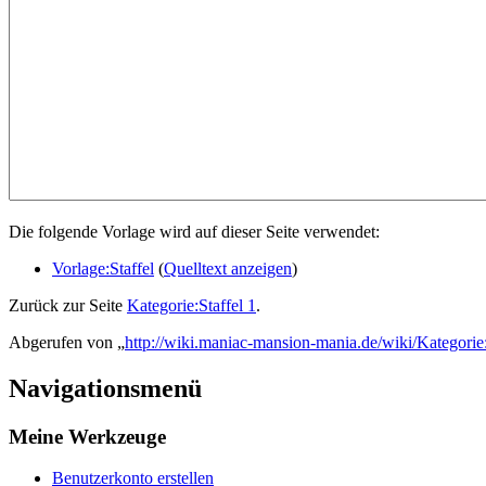
Die folgende Vorlage wird auf dieser Seite verwendet:
Vorlage:Staffel
(
Quelltext anzeigen
)
Zurück zur Seite
Kategorie:Staffel 1
.
Abgerufen von „
http://wiki.maniac-mansion-mania.de/wiki/Kategorie
Navigationsmenü
Meine Werkzeuge
Benutzerkonto erstellen