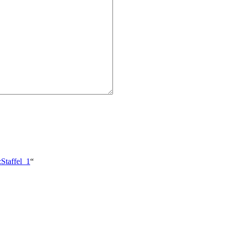
:Staffel_1
“