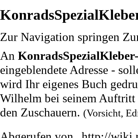
KonradsSpezialKlebe
Zur Navigation springen
Zu
An
KonradsSpezialKleber-
eingeblendete Adresse - soll
wird Ihr eigenes Buch gedru
Wilhelm
bei seinem Auftrit
den Zuschauern.
(
Vorsicht, E
Abgerufen von „
http://wiki