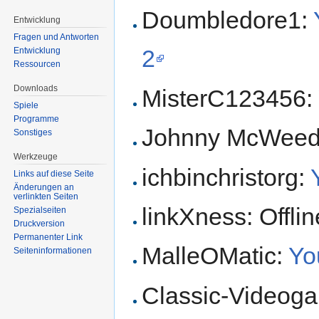
Doumbledore1:
Entwicklung
Fragen und Antworten
2
Entwicklung
Ressourcen
Downloads
MisterC123456:
Spiele
Programme
Johnny McWee
Sonstiges
Werkzeuge
ichbinchristorg:
Links auf diese Seite
Änderungen an
verlinkten Seiten
linkXness: Offlin
Spezialseiten
Druckversion
Permanenter Link
MalleOMatic:
Yo
Seiten­informationen
Classic-Videog