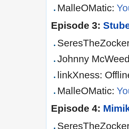
MalleOMatic:
Yo
Episode 3:
Stube
SeresTheZocker
Johnny McWee
linkXness: Offlin
MalleOMatic:
Yo
Episode 4:
Mimik
SeresTheZocke