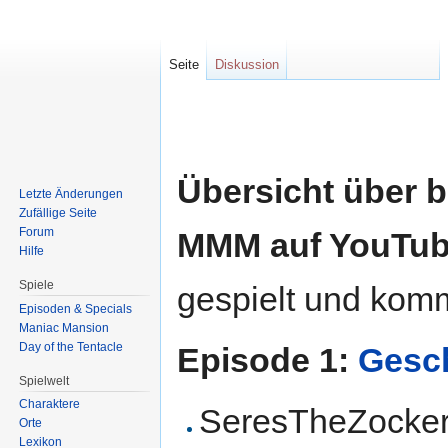
Seite
Diskussion
Zur
Zur
Navigation
Suche
springen
springen
Übersicht über b
Letzte Änderungen
Zufällige Seite
Forum
MMM auf YouTu
Hilfe
Spiele
gespielt und komm
Episoden & Specials
Maniac Mansion
Day of the Tentacle
Episode 1:
Gesch
Spielwelt
Charaktere
SeresTheZocke
Orte
Lexikon