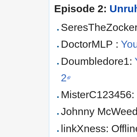
Episode 2:
Unru
SeresTheZocke
DoctorMLP :
You
Doumbledore1:
2
MisterC123456:
Johnny McWee
linkXness: Offlin