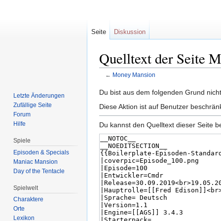
Seite
Diskussion
Quelltext der Seite
←
Money Mansion
Zur
Zur
Du bist aus dem folgenden Grund nicht 
Letzte Änderungen
Navigation
Suche
Zufällige Seite
Diese Aktion ist auf Benutzer beschrän
springen
springen
Forum
Hilfe
Du kannst den Quelltext dieser Seite b
Spiele
Episoden & Specials
Maniac Mansion
Day of the Tentacle
Spielwelt
Charaktere
Orte
Lexikon