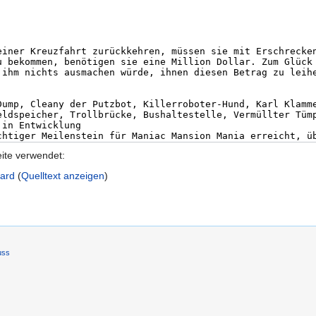
eite verwendet:
dard
(
Quelltext anzeigen
)
uss