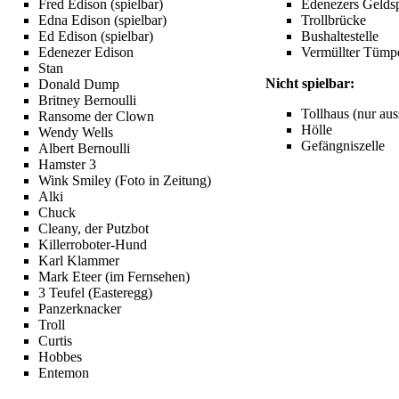
Fred Edison
(spielbar)
Edenezers Gelds
Edna Edison
(spielbar)
Trollbrücke
Ed Edison
(spielbar)
Bushaltestelle
Edenezer Edison
Vermüllter Tümp
Stan
Nicht spielbar:
Donald Dump
Britney Bernoulli
Tollhaus (nur aus
Ransome der Clown
Hölle
Wendy Wells
Gefängniszelle
Albert Bernoulli
Hamster 3
Wink Smiley
(Foto in Zeitung)
Alki
Chuck
Cleany, der Putzbot
Killerroboter-Hund
Karl Klammer
Mark Eteer
(im Fernsehen)
3
Teufel
(Easteregg)
Panzerknacker
Troll
Curtis
Hobbes
Entemon