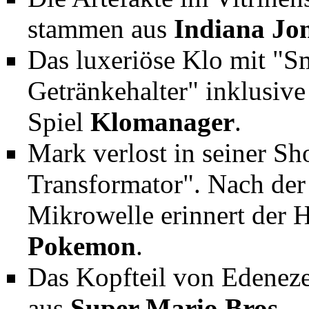
stammen aus
Indiana Jon
Das luxeriöse Klo mit "S
Getränkehalter" inklusiv
Spiel
Klomanager
.
Mark verlost in seiner 
Transformator". Nach der
Mikrowelle erinnert der H
Pokemon
.
Das Kopfteil von Edeneze
aus
Super Mario Bros
.