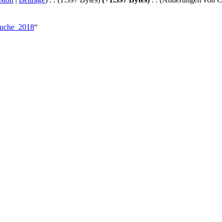
rsuche_2018
“