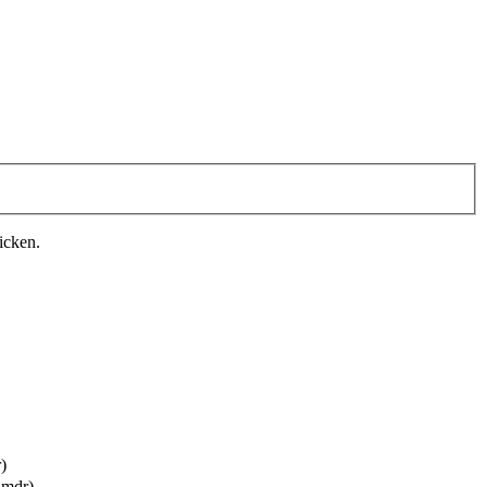
icken.
)
Cmdr)