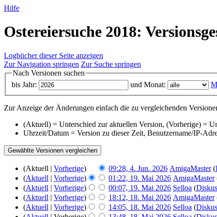
Hilfe
Ostereiersuche 2018: Versionsge
Logbücher dieser Seite anzeigen
Zur Navigation springen
Zur Suche springen
Nach Versionen suchen
bis Jahr:
und Monat:
M
Zur Anzeige der Änderungen einfach die zu vergleichenden Versionen
(Aktuell) = Unterschied zur aktuellen Version, (Vorherige) = U
Uhrzeit/Datum = Version zu dieser Zeit, Benutzername/IP-Adr
(Aktuell |
Vorherige
)
09:28, 4. Jun. 2026
‎
AmigaMaster
(
(
Aktuell
|
Vorherige
)
01:22, 19. Mai 2026
‎
AmigaMaster
(
Aktuell
|
Vorherige
)
00:07, 19. Mai 2026
‎
Selloa
(
Diskus
(
Aktuell
|
Vorherige
)
18:12, 18. Mai 2026
‎
AmigaMaster
(
Aktuell
|
Vorherige
)
14:05, 18. Mai 2026
‎
Selloa
(
Diskus
(
Aktuell
| Vorherige)
13:48, 18. Mai 2026
‎
Selloa
(
Diskus