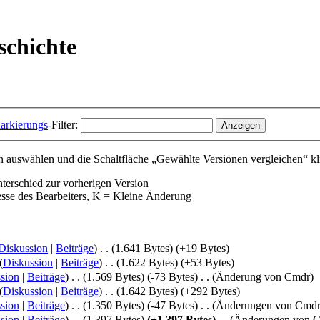
schichte
arkierungs
-Filter:
 auswählen und die Schaltfläche „Gewählte Versionen vergleichen“ kl
nterschied zur vorherigen Version
esse des Bearbeiters, K = Kleine Änderung
Diskussion
|
Beiträge
)
‎
. .
(1.641 Bytes)
(+19 Bytes)
(
Diskussion
|
Beiträge
)
‎
. .
(1.622 Bytes)
(+53 Bytes)
sion
|
Beiträge
)
‎
. .
(1.569 Bytes)
(-73 Bytes)
‎
. .
(Änderung von Cmdr)
(
Diskussion
|
Beiträge
)
‎
. .
(1.642 Bytes)
(+292 Bytes)
sion
|
Beiträge
)
‎
. .
(1.350 Bytes)
(-47 Bytes)
‎
. .
(Änderungen von Cmdr
sion
|
Beiträge
)
‎
. .
(1.397 Bytes)
(+1.397 Bytes)
‎
. .
(Änderungen von 