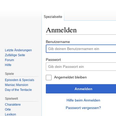
Spezialseite
Anmelden
Zur
Zur
Benutzername
Navigation
Suche
Letzte Änderungen
springen
springen
Zufällige Seite
Passwort
Forum
Hilfe
Spiele
Angemeldet bleiben
Episoden & Specials
Maniac Mansion
Anmelden
Day of the Tentacle
Spielwelt
Hilfe beim Anmelden
Charaktere
Passwort vergessen?
Orte
Lexikon