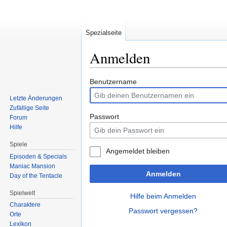
Spezialseite
Anmelden
Zur
Zur
Benutzername
Navigation
Suche
Letzte Änderungen
springen
springen
Zufällige Seite
Passwort
Forum
Hilfe
Spiele
Angemeldet bleiben
Episoden & Specials
Maniac Mansion
Anmelden
Day of the Tentacle
Spielwelt
Hilfe beim Anmelden
Charaktere
Passwort vergessen?
Orte
Lexikon