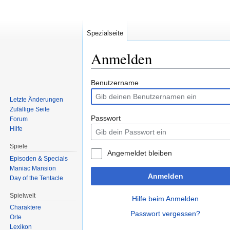
Spezialseite
Anmelden
Zur
Zur
Benutzername
Navigation
Suche
Letzte Änderungen
springen
springen
Zufällige Seite
Passwort
Forum
Hilfe
Spiele
Angemeldet bleiben
Episoden & Specials
Maniac Mansion
Anmelden
Day of the Tentacle
Spielwelt
Hilfe beim Anmelden
Charaktere
Passwort vergessen?
Orte
Lexikon