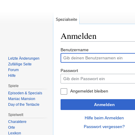
Spezialseite
Anmelden
Zur
Zur
Benutzername
Navigation
Suche
Letzte Änderungen
springen
springen
Zufällige Seite
Forum
Passwort
Hilfe
Spiele
Angemeldet bleiben
Episoden & Specials
Maniac Mansion
Anmelden
Day of the Tentacle
Spielwelt
Hilfe beim Anmelden
Charaktere
Passwort vergessen?
Orte
Lexikon