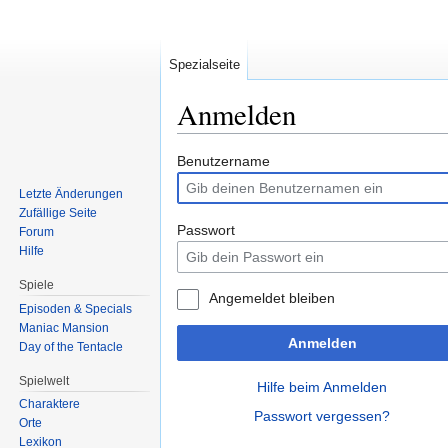
Spezialseite
Anmelden
Zur
Zur
Benutzername
Navigation
Suche
Letzte Änderungen
springen
springen
Zufällige Seite
Passwort
Forum
Hilfe
Spiele
Angemeldet bleiben
Episoden & Specials
Maniac Mansion
Anmelden
Day of the Tentacle
Spielwelt
Hilfe beim Anmelden
Charaktere
Passwort vergessen?
Orte
Lexikon