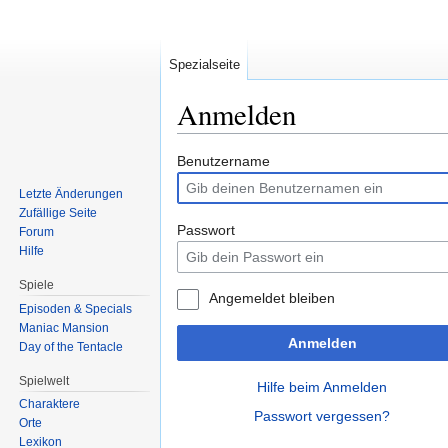
Spezialseite
Anmelden
Zur
Zur
Benutzername
Navigation
Suche
Letzte Änderungen
springen
springen
Zufällige Seite
Passwort
Forum
Hilfe
Spiele
Angemeldet bleiben
Episoden & Specials
Maniac Mansion
Anmelden
Day of the Tentacle
Spielwelt
Hilfe beim Anmelden
Charaktere
Passwort vergessen?
Orte
Lexikon