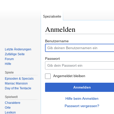
Spezialseite
Anmelden
Zur
Zur
Benutzername
Navigation
Suche
Letzte Änderungen
springen
springen
Zufällige Seite
Passwort
Forum
Hilfe
Spiele
Angemeldet bleiben
Episoden & Specials
Maniac Mansion
Anmelden
Day of the Tentacle
Spielwelt
Hilfe beim Anmelden
Charaktere
Passwort vergessen?
Orte
Lexikon