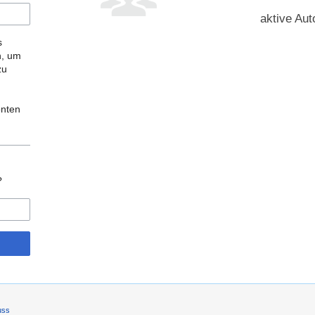
aktive Aut
s
n, um
zu
onten
?
uss