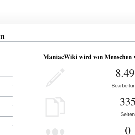
en
ManiacWiki wird von Menschen wi
8.49
Bearbeitu
33
Seiten
0