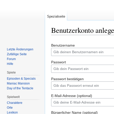
Spezialseite
Benutzerkonto anleg
Zur
Zur
Benutzername
Navigation
Suche
Letzte Änderungen
springen
springen
Zufällige Seite
Forum
Passwort
Hilfe
Spiele
Episoden & Specials
Passwort bestätigen
Maniac Mansion
Day of the Tentacle
E-Mail-Adresse (optional)
Spielwelt
Charaktere
Orte
Bürgerlicher Name (optional)
Lexikon