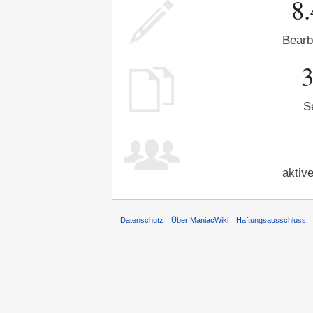
8
Bearb
S
aktiv
Datenschutz
Über ManiacWiki
Haftungsausschluss