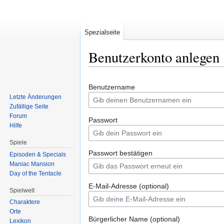
Spezialseite
Benutzerkonto anlegen
Zur
Zur
Benutzername
Navigation
Suche
Letzte Änderungen
springen
springen
Zufällige Seite
Forum
Passwort
Hilfe
Spiele
Passwort bestätigen
Episoden & Specials
Maniac Mansion
Day of the Tentacle
E-Mail-Adresse (optional)
Spielwelt
Charaktere
Orte
Bürgerlicher Name (optional)
Lexikon