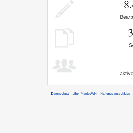
8
Bearb
S
aktiv
Datenschutz
Über ManiacWiki
Haftungsausschluss