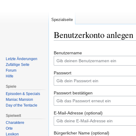
Spezialseite
Benutzerkonto anlegen
Zur
Zur
Benutzername
Navigation
Suche
Letzte Änderungen
springen
springen
Zufällige Seite
Forum
Passwort
Hilfe
Spiele
Passwort bestätigen
Episoden & Specials
Maniac Mansion
Day of the Tentacle
E-Mail-Adresse (optional)
Spielwelt
Charaktere
Orte
Bürgerlicher Name (optional)
Lexikon