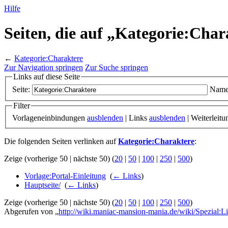
Hilfe
Seiten, die auf „Kategorie:Char
←
Kategorie:Charaktere
Zur Navigation springen
Zur Suche springen
Links auf diese Seite
Seite:
Name
Filter
Vorlageneinbindungen
ausblenden
| Links
ausblenden
| Weiterleit
Die folgenden Seiten verlinken auf
Kategorie:Charaktere
:
Zeige (vorherige 50 | nächste 50) (
20
|
50
|
100
|
250
|
500
)
Vorlage:Portal-Einleitung
‎
(
← Links
)
Hauptseite/
‎
(
← Links
)
Zeige (vorherige 50 | nächste 50) (
20
|
50
|
100
|
250
|
500
)
Abgerufen von „
http://wiki.maniac-mansion-mania.de/wiki/Spezial:Li