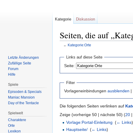
Kategorie
Diskussion
Seiten, die auf „Kate
←
Kategorie:Orte
Zur
Zur
Links auf diese Seite
Letzte Änderungen
Navigation
Suche
Zufällige Seite
Seite:
springen
springen
Forum
Hilfe
Filter
Spiele
Vorlageneinbindungen
ausblenden
|
Episoden & Specials
Maniac Mansion
Day of the Tentacle
Die folgenden Seiten verlinken auf
Kat
Spielwelt
Zeige (vorherige 50 | nächste 50) (
20
Charaktere
Vorlage:Portal-Einleitung
‎
(
← Links
Orte
Hauptseite/
‎
(
← Links
)
Lexikon