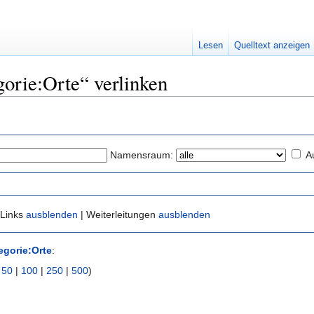
Lesen
Quelltext anzeigen
gorie:Orte“ verlinken
Namensraum:
A
 Links
ausblenden
| Weiterleitungen
ausblenden
egorie:Orte
:
|
50
|
100
|
250
|
500
)
)