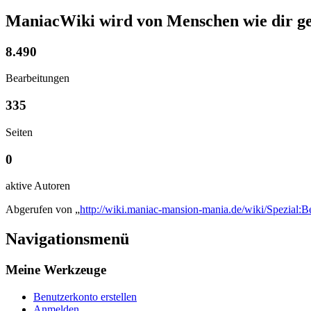
ManiacWiki wird von Menschen wie dir ge
8.490
Bearbeitungen
335
Seiten
0
aktive Autoren
Abgerufen von „
http://wiki.maniac-mansion-mania.de/wiki/Spezial:
Navigationsmenü
Meine Werkzeuge
Benutzerkonto erstellen
Anmelden