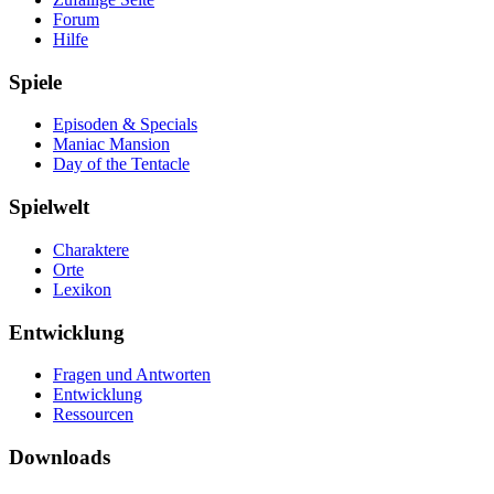
Forum
Hilfe
Spiele
Episoden & Specials
Maniac Mansion
Day of the Tentacle
Spielwelt
Charaktere
Orte
Lexikon
Entwicklung
Fragen und Antworten
Entwicklung
Ressourcen
Downloads