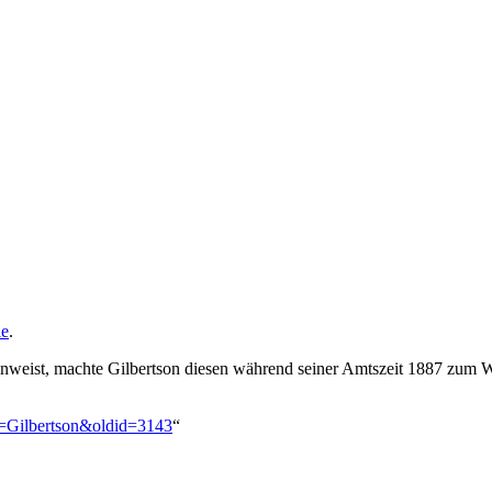
le
.
nweist, machte Gilbertson diesen während seiner Amtszeit 1887 zum Wa
le=Gilbertson&oldid=3143
“