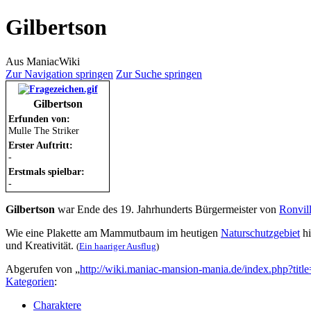
Gilbertson
Aus ManiacWiki
Zur Navigation springen
Zur Suche springen
Gilbertson
Erfunden von:
Mulle The Striker
Erster Auftritt:
-
Erstmals spielbar:
-
Gilbertson
war Ende des 19. Jahrhunderts Bürgermeister von
Ronvil
Wie eine Plakette am Mammutbaum im heutigen
Naturschutzgebiet
hi
und Kreativität.
(
Ein haariger Ausflug
)
Abgerufen von „
http://wiki.maniac-mansion-mania.de/index.php?tit
Kategorien
:
Charaktere