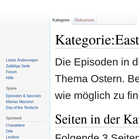
Kategorie
Diskussion
Kategorie:East
Zur
Zur
Die Episoden in d
Letzte Änderungen
Navigation
Suche
Zufällige Seite
springen
springen
Forum
Thema Ostern. Bei 
Hilfe
Spiele
wie möglich zu fi
Episoden & Specials
Maniac Mansion
Day of the Tentacle
Seiten in der Ka
Spielwelt
Charaktere
Orte
Folgende 3 Seiten
Lexikon