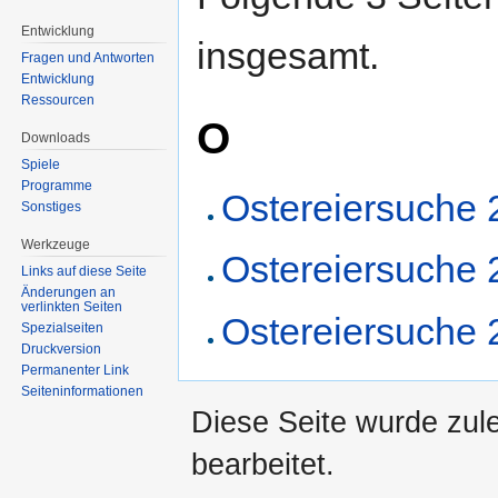
Entwicklung
insgesamt.
Fragen und Antworten
Entwicklung
Ressourcen
O
Downloads
Spiele
Programme
Ostereiersuche
Sonstiges
Werkzeuge
Ostereiersuche 
Links auf diese Seite
Änderungen an
verlinkten Seiten
Ostereiersuche
Spezialseiten
Druckversion
Permanenter Link
Seiten­informationen
Diese Seite wurde zul
bearbeitet.