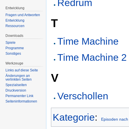
Redrum
Entwicklung
Fragen und Antworten
T
Entwicklung
Ressourcen
Downloads
Time Machine
Spiele
Programme
Sonstiges
Time Machine 2
Werkzeuge
Links auf diese Seite
V
Änderungen an
verlinkten Seiten
Spezialseiten
Druckversion
Verschollen
Permanenter Link
Seiten­informationen
Kategorie
:
Episoden nach 