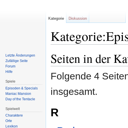
Kategorie
Diskussion
Kategorie:Epi
Seiten in der K
Zur
Zur
Letzte Änderungen
Navigation
Suche
Zufällige Seite
springen
springen
Forum
Hilfe
Folgende 4 Seiten
Spiele
insgesamt.
Episoden & Specials
Maniac Mansion
Day of the Tentacle
R
Spielwelt
Charaktere
Orte
Lexikon