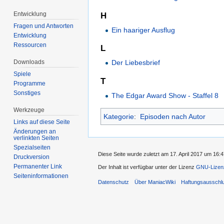
Entwicklung
H
Fragen und Antworten
Ein haariger Ausflug
Entwicklung
Ressourcen
L
Downloads
Der Liebesbrief
Spiele
T
Programme
Sonstiges
The Edgar Award Show - Staffel 8
Werkzeuge
Kategorie
:
Episoden nach Autor
Links auf diese Seite
Änderungen an
verlinkten Seiten
Spezialseiten
Diese Seite wurde zuletzt am 17. April 2017 um 16:4
Druckversion
Permanenter Link
Der Inhalt ist verfügbar unter der Lizenz
GNU-Lizenz
Seiten­informationen
Datenschutz
Über ManiacWiki
Haftungsausschl