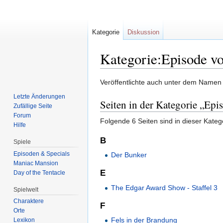
Kategorie
Diskussion
Kategorie:Episode vo
Zur
Zur
Veröffentlichte auch unter dem Namen 
Navigation
Suche
Letzte Änderungen
Seiten in der Kategorie „Epi
springen
springen
Zufällige Seite
Forum
Folgende 6 Seiten sind in dieser Kateg
Hilfe
B
Spiele
Episoden & Specials
Der Bunker
Maniac Mansion
E
Day of the Tentacle
The Edgar Award Show - Staffel 3
Spielwelt
Charaktere
F
Orte
Fels in der Brandung
Lexikon