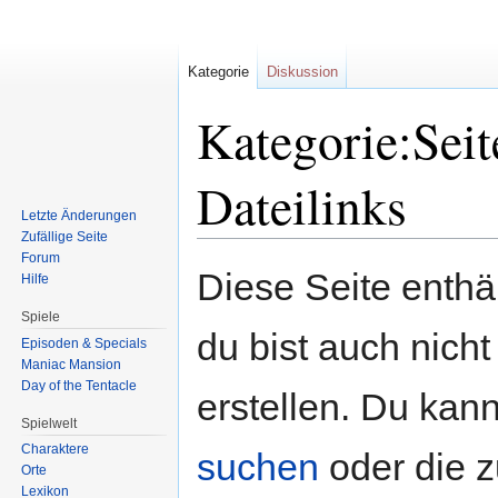
Kategorie
Diskussion
Kategorie:Seit
Dateilinks
Letzte Änderungen
Zufällige Seite
Forum
Zur
Zur
Diese Seite enth
Hilfe
Navigation
Suche
springen
springen
Spiele
du bist auch nicht
Episoden & Specials
Maniac Mansion
Day of the Tentacle
erstellen. Du kann
Spielwelt
Charaktere
suchen
oder die 
Orte
Lexikon