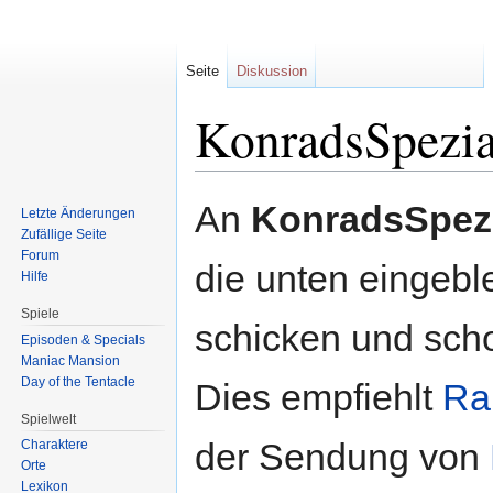
Seite
Diskussion
KonradsSpezia
Zur
Zur
An
KonradsSpezi
Letzte Änderungen
Navigation
Suche
Zufällige Seite
springen
springen
Forum
die unten eingebl
Hilfe
Spiele
schicken und scho
Episoden & Specials
Maniac Mansion
Day of the Tentacle
Dies empfiehlt
Ra
Spielwelt
der Sendung von
Charaktere
Orte
Lexikon