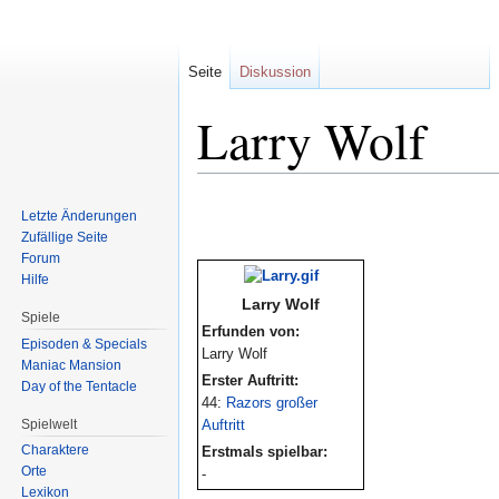
Seite
Diskussion
Larry Wolf
Zur
Zur
Letzte Änderungen
Navigation
Suche
Zufällige Seite
springen
springen
Forum
Hilfe
Larry Wolf
Spiele
Erfunden von:
Episoden & Specials
Larry Wolf
Maniac Mansion
Erster Auftritt:
Day of the Tentacle
44:
Razors großer
Spielwelt
Auftritt
Charaktere
Erstmals spielbar:
Orte
-
Lexikon