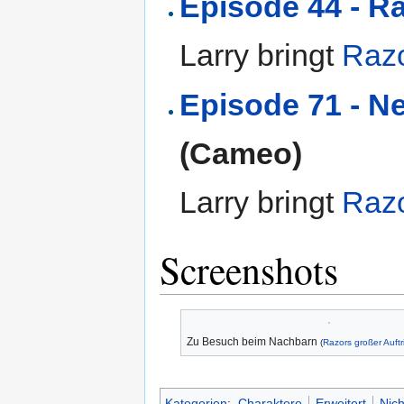
Episode 44 - Ra
Larry bringt
Raz
Episode 71 - N
(Cameo)
Larry bringt
Raz
Screenshots
Zu Besuch beim Nachbarn
(
Razors großer Auftri
Kategorien
:
Charaktere
Erweitert
Nich