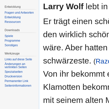
Larry Wolf
lebt i
Entwicklung
Fragen und Antworten
Entwicklung
Er trägt einen sc
Ressourcen
Downloads
den wirklich schö
Spiele
Programme
wäre. Aber hatten 
Sonstiges
Werkzeuge
schwärzeste.
(
Razo
Links auf diese Seite
Änderungen an
verlinkten Seiten
Von ihr bekommt e
Spezialseiten
Druckversion
Permanenter Link
Klamotten bekommt
Seiten­informationen
mit seinem alten