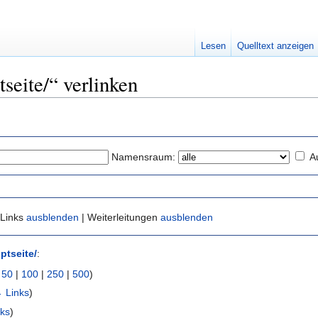
Lesen
Quelltext anzeigen
tseite/“ verlinken
Namensraum:
A
 Links
ausblenden
| Weiterleitungen
ausblenden
ptseite/
:
|
50
|
100
|
250
|
500
)
 Links
)
ks
)