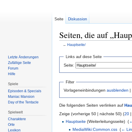
Seite
Diskussion
Seiten, die auf „Haup
←
Hauptseite/
Zur
Zur
Links auf diese Seite
Letzte Änderungen
Navigation
Suche
Zufällige Seite
Seite:
springen
springen
Forum
Hilfe
Filter
Spiele
Vorlageneinbindungen
ausblenden
|
Episoden & Specials
Maniac Mansion
Day of the Tentacle
Die folgenden Seiten verlinken auf
Hau
Spielwelt
Zeige (vorherige 50 | nächste 50) (
20
Charaktere
Hauptseite
(Weiterleitungsseite) ‎
(
←
Orte
MediaWiki:Common.css
‎
(
← Lin
Lexikon