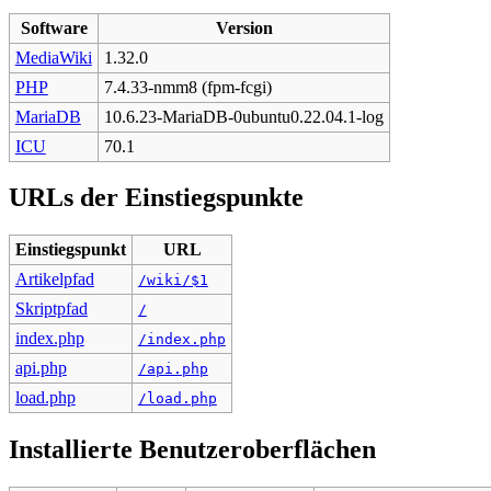
Software
Version
MediaWiki
1.32.0
PHP
7.4.33-nmm8 (fpm-fcgi)
MariaDB
10.6.23-MariaDB-0ubuntu0.22.04.1-log
ICU
70.1
URLs der Einstiegspunkte
Einstiegspunkt
URL
Artikelpfad
/wiki/$1
Skriptpfad
/
index.php
/index.php
api.php
/api.php
load.php
/load.php
Installierte Benutzeroberflächen