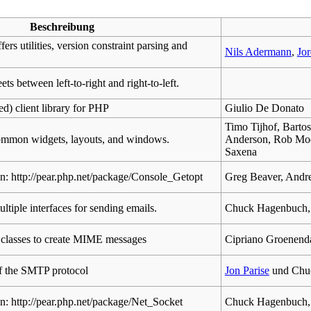
Beschreibung
fers utilities, version constraint parsing and
Nils Adermann
,
Jo
s between left-to-right and right-to-left.
ed) client library for PHP
Giulio De Donato
Timo Tijhof, Barto
common widgets, layouts, and windows.
Anderson, Rob Moe
Saxena
on: http://pear.php.net/package/Console_Getopt
Greg Beaver, Andr
ltiple interfaces for sending emails.
Chuck Hagenbuch, 
classes to create MIME messages
Cipriano Groenend
f the SMTP protocol
Jon Parise
und Chu
n: http://pear.php.net/package/Net_Socket
Chuck Hagenbuch, 