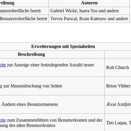
reibung
Autoren
nutzeroberfläche bereit
Gabriel Wicke, Isarra Yos und andere
 Benutzeroberfläche bereit
Trevor Parscal, Roan Kattouw und andere
Erweiterungen mit Spezialseiten
Beschreibung
eite
zur Anzeige einer festzulegenden Anzahl neuer
Rob Church
te
zur Massenlöschung von Seiten
Brion Vibbe
Ändern eines Benutzernamens
Ævar Arnfjör
eite
zum Zusammenführen von Benutzerkonten und der
Tim Laqua, T
ung des alten Benutzerkontos