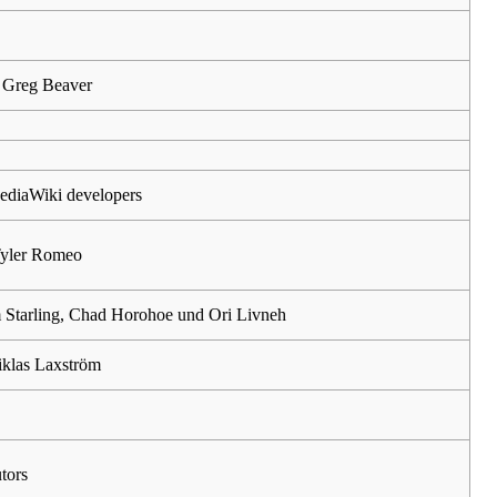
 Greg Beaver
ediaWiki developers
Tyler Romeo
m Starling, Chad Horohoe und Ori Livneh
iklas Laxström
tors