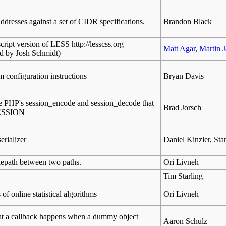
addresses against a set of CIDR specifications.
Brandon Black
cript version of LESS http://lesscss.org
Matt Agar
,
Martin J
ed by Josh Schmidt)
m configuration instructions
Bryan Davis
e PHP's session_encode and session_decode that
Brad Jorsch
SESSION
erializer
Daniel Kinzler, St
lepath between two paths.
Ori Livneh
Tim Starling
f online statistical algorithms
Ori Livneh
that a callback happens when a dummy object
Aaron Schulz