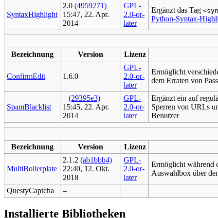
2.0
(4959271)
GPL-
Ergänzt das Tag
<sy
SyntaxHighlight
15:47, 22. Apr.
2.0-or-
Python-Syntax-Highl
2014
later
Bezeichnung
Version
Lizenz
GPL-
Ermöglicht verschi
ConfirmEdit
1.6.0
2.0-or-
dem Erraten von Pas
later
–
(29395e3)
GPL-
Ergänzt ein auf regu
SpamBlacklist
15:45, 22. Apr.
2.0-or-
Sperren von URLs und
2014
later
Benutzer
Bezeichnung
Version
Lizenz
2.1.2
(ab1bbb4)
GPL-
Ermöglicht während d
MultiBoilerplate
22:40, 12. Okt.
2.0-or-
Auswahlbox über dem
2018
later
QuestyCaptcha
–
Installierte Bibliotheken