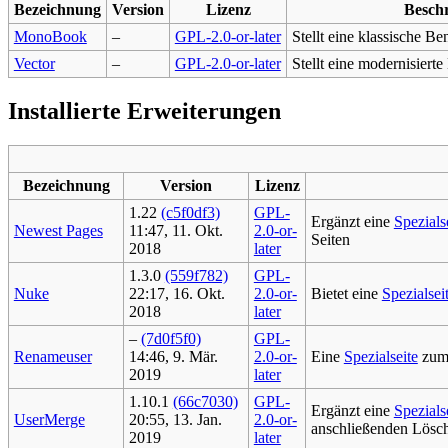
Bezeichnung
Version
Lizenz
Besch
MonoBook
–
GPL-2.0-or-later
Stellt eine klassische Be
Vector
–
GPL-2.0-or-later
Stellt eine modernisierte
Installierte Erweiterungen
Bezeichnung
Version
Lizenz
1.22
(c5f0df3)
GPL-
Ergänzt eine
Spezials
Newest Pages
11:47, 11. Okt.
2.0-or-
Seiten
2018
later
1.3.0
(559f782)
GPL-
Nuke
22:17, 16. Okt.
2.0-or-
Bietet eine
Spezialsei
2018
later
–
(7d0f5f0)
GPL-
Renameuser
14:46, 9. Mär.
2.0-or-
Eine
Spezialseite
zum 
2019
later
1.10.1
(66c7030)
GPL-
Ergänzt eine
Spezials
UserMerge
20:55, 13. Jan.
2.0-or-
anschließenden Lösch
2019
later