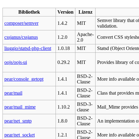
Bibliothek
Version
Lizenz
Semver library that of
composer/semver
1.4.2
MIT
validation.
Apache-
cssjanus/cssjanus
1.2.0
Convert CSS stylesheet
2.0
liuggio/statsd-php-client
1.0.18
MIT
Statsd (Object Orient
oojs/oojs-ui
0.29.2
MIT
Provides library of 
BSD-2-
pear/console_getopt
1.4.1
More info available 
Clause
BSD-2-
pear/mail
1.4.1
Class that provides mu
Clause
BSD-3-
pear/mail_mime
1.10.2
Mail_Mime provides 
clause
BSD-2-
pear/net_smtp
1.8.0
An implementation o
Clause
BSD-2-
pear/net_socket
1.2.1
More info available o
Clause