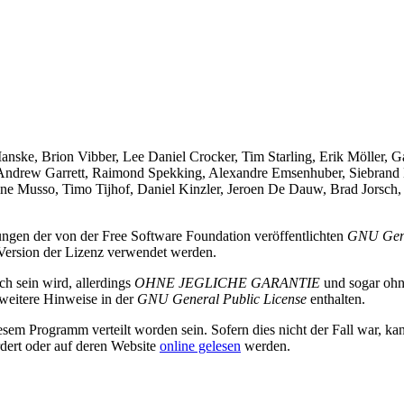
ske, Brion Vibber, Lee Daniel Crocker, Tim Starling, Erik Möller, 
 Andrew Garrett, Raimond Spekking, Alexandre Emsenhuber, Siebrand
ine Musso, Timo Tijhof, Daniel Kinzler, Jeroen De Dauw, Brad Jorsch,
ungen der von der Free Software Foundation veröffentlichten
GNU Gene
Version der Lizenz verwendet werden.
ch sein wird, allerdings
OHNE JEGLICHE GARANTIE
und sogar ohne
 weitere Hinweise in der
GNU General Public License
enthalten.
sem Programm verteilt worden sein. Sofern dies nicht der Fall war, ka
rdert oder auf deren Website
online gelesen
werden.