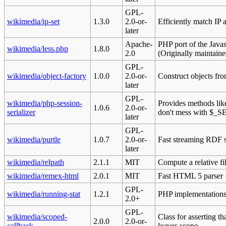
GPL-
wikimedia/ip-set
1.3.0
2.0-or-
Efficiently match IP 
later
Apache-
PHP port of the Javas
wikimedia/less.php
1.8.0
2.0
(Originally maintain
GPL-
wikimedia/object-factory
1.0.0
2.0-or-
Construct objects fro
later
GPL-
wikimedia/php-session-
Provides methods lik
1.0.6
2.0-or-
serializer
don't mess with $_
later
GPL-
wikimedia/purtle
1.0.7
2.0-or-
Fast streaming RDF s
later
wikimedia/relpath
2.1.1
MIT
Compute a relative fi
wikimedia/remex-html
2.0.1
MIT
Fast HTML 5 parser
GPL-
wikimedia/running-stat
1.2.1
PHP implementations o
2.0+
GPL-
wikimedia/scoped-
Class for asserting 
2.0.0
2.0-or-
callback
leaves scope