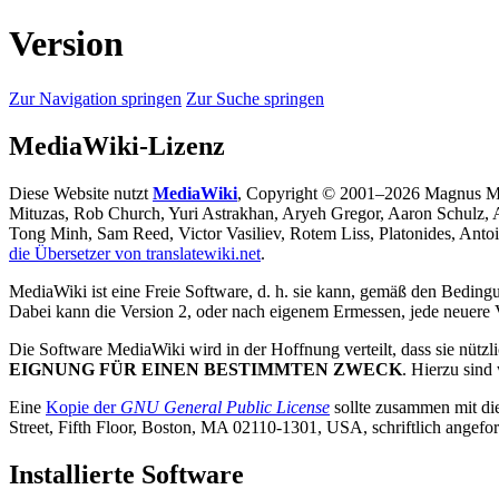
Version
Zur Navigation springen
Zur Suche springen
MediaWiki-Lizenz
Diese Website nutzt
MediaWiki
, Copyright © 2001–2026 Magnus Man
Mituzas, Rob Church, Yuri Astrakhan, Aryeh Gregor, Aaron Schulz,
Tong Minh, Sam Reed, Victor Vasiliev, Rotem Liss, Platonides, Anto
die Übersetzer von translatewiki.net
.
MediaWiki ist eine Freie Software, d. h. sie kann, gemäß den Beding
Dabei kann die Version 2, oder nach eigenem Ermessen, jede neuere 
Die Software MediaWiki wird in der Hoffnung verteilt, dass sie nützli
EIGNUNG FÜR EINEN BESTIMMTEN ZWECK
. Hierzu sind
Eine
Kopie der
GNU General Public License
sollte zusammen mit die
Street, Fifth Floor, Boston, MA 02110-1301, USA, schriftlich angefo
Installierte Software