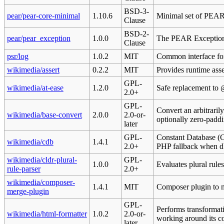
BSD-3-
pear/pear-core-minimal
1.10.6
Minimal set of PEAR 
Clause
BSD-2-
pear/pear_exception
1.0.0
The PEAR Exception 
Clause
psr/log
1.0.2
MIT
Common interface for
wikimedia/assert
0.2.2
MIT
Provides runtime asse
GPL-
wikimedia/at-ease
1.2.0
Safe replacement to 
2.0+
GPL-
Convert an arbitraril
wikimedia/base-convert
2.0.0
2.0-or-
optionally zero-padd
later
GPL-
Constant Database (C
wikimedia/cdb
1.4.1
2.0+
PHP fallback when db
wikimedia/cldr-plural-
GPL-
1.0.0
Evaluates plural rule
rule-parser
2.0+
wikimedia/composer-
1.4.1
MIT
Composer plugin to m
merge-plugin
GPL-
Performs transforma
wikimedia/html-formatter
1.0.2
2.0-or-
working around its c
later