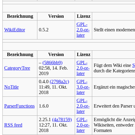
Bezeichnung
Version
Lizenz
GPL-
WikiEditor
0.5.2
2.0-or-
Stellt einen modernen
later
Bezeichnung
Version
Lizenz
–
(5866bb9)
GPL-
Fügt dem Wiki eine
S
CategoryTree
02:58, 14. Feb.
2.0-or-
durch die Kategoriens
2019
later
0.4.0
(2798a2c)
GPL-
NoTitle
11:49, 11. Okt.
3.0-or-
Ergänzt ein magisches
2018
later
GPL-
ParserFunctions
1.6.0
2.0-or-
Erweitert den Parser
later
2.25.1
(4a78159)
GPL-
Ermöglicht die Anze
RSS feed
12:27, 11. Okt.
2.0-or-
Wikiseiten, entweder 
2018
later
Formaten