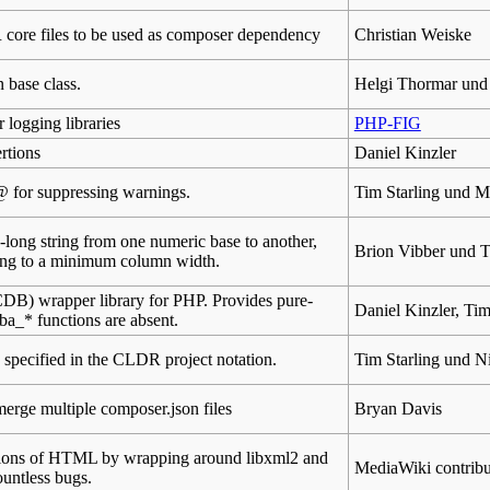
core files to be used as composer dependency
Christian Weiske
base class.
Helgi Thormar und
 logging libraries
PHP-FIG
rtions
Daniel Kinzler
@ for suppressing warnings.
Tim Starling und M
y-long string from one numeric base to another,
Brion Vibber und 
ing to a minimum column width.
DB) wrapper library for PHP. Provides pure-
Daniel Kinzler, Ti
a_* functions are absent.
s specified in the CLDR project notation.
Tim Starling und N
erge multiple composer.json files
Bryan Davis
tions of HTML by wrapping around libxml2 and
MediaWiki contribu
ountless bugs.