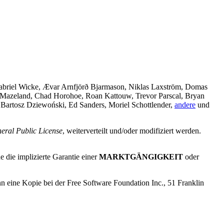
Gabriel Wicke, Ævar Arnfjörð Bjarmason, Niklas Laxström, Domas
 Mazeland, Chad Horohoe, Roan Kattouw, Trevor Parscal, Bryan
 Bartosz Dziewoński, Ed Sanders, Moriel Schottlender,
andere
und
ral Public License
, weiterverteilt und/oder modifiziert werden.
 die implizierte Garantie einer
MARKTGÄNGIGKEIT
oder
nn eine Kopie bei der Free Software Foundation Inc., 51 Franklin