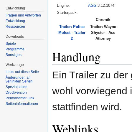
Engine:
AGS
3.12.1074
Entwicklung
Starterpack:
Fragen und Antworten
Chronik
Entwicklung
Ressourcen
Trailer: Police
Trailer: Wayne
Molest - Trailer
Shyster - Ace
Downloads
2
Attorney
Spiele
Programme
Handlung
Sonstiges
Werkzeuge
Ein Trailer zu der
Links auf diese Seite
Änderungen an
verlinkten Seiten
Spezialseiten
wohl vorwiegend i
Druckversion
Permanenter Link
stattfinden wird.
Seiten­informationen
Weblinks