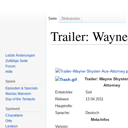
Seite
Diskussion
Trailer: Wayne
Zur
Zur
Letzte Änderungen
Navigation
Suche
Zufällige Seite
springen
springen
Forum
Hilfe
Trailer: Wayne Shyster
Spiele
Attorney
Episoden & Specials
Entwickler:
Siel
Maniac Mansion
Day of the Tentacle
Release:
13.04.2011
Hauptrolle:
Spielwelt
Sprache:
Deutsch
Charaktere
Meta-Infos
Orte
Lexikon
Version: