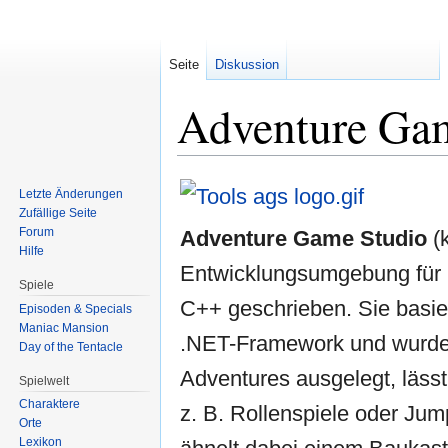
Seite
Diskussion
Adventure Ga
Zur
Zur
Letzte Änderungen
Navigation
Suche
Zufällige Seite
springen
springen
Forum
Adventure Game Studio
(k
Hilfe
Entwicklungsumgebung für 
Spiele
C++ geschrieben. Sie basier
Episoden & Specials
Maniac Mansion
.NET-Framework und wurde s
Day of the Tentacle
Adventures ausgelegt, lässt
Spielwelt
Charaktere
z. B. Rollenspiele oder Jum
Orte
Lexikon