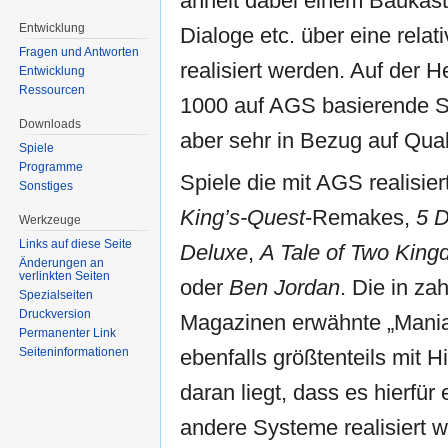
ähnelt dabei einem Baukast
Entwicklung
Dialoge etc. über eine relat
Fragen und Antworten
realisiert werden. Auf der H
Entwicklung
Ressourcen
1000 auf AGS basierende 
Downloads
aber sehr in Bezug auf Qua
Spiele
Programme
Spiele die mit AGS realisie
Sonstiges
King’s-Quest
-Remakes,
5 D
Werkzeuge
Links auf diese Seite
Deluxe
,
A Tale of Two Kin
Änderungen an
verlinkten Seiten
oder
Ben Jordan
. Die in za
Spezialseiten
Druckversion
Magazinen erwähnte „Mania
Permanenter Link
Seiten­informationen
ebenfalls größtenteils mit H
daran liegt, dass es hierfür 
andere Systeme realisiert w