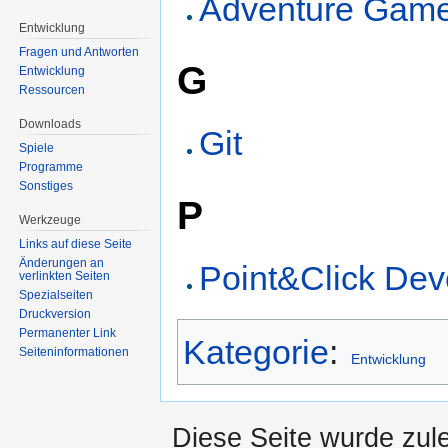
Adventure Game
Entwicklung
Fragen und Antworten
G
Entwicklung
Ressourcen
Downloads
Git
Spiele
Programme
Sonstiges
P
Werkzeuge
Links auf diese Seite
Änderungen an
Point&Click Dev
verlinkten Seiten
Spezialseiten
Druckversion
Permanenter Link
Kategorie
:
Seiten­informationen
Entwicklung
Diese Seite wurde zul