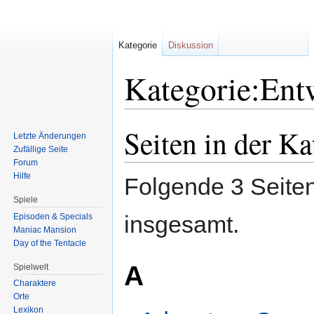
Kategorie
Diskussion
Kategorie:Ent
Seiten in der K
Zur
Zur
Letzte Änderungen
Navigation
Suche
Zufällige Seite
springen
springen
Forum
Hilfe
Folgende 3 Seiten
Spiele
insgesamt.
Episoden & Specials
Maniac Mansion
Day of the Tentacle
A
Spielwelt
Charaktere
Orte
Lexikon