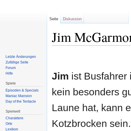
Seite
Diskussion
Jim McGarmo
Zur
Zur
Letzte Änderungen
Navigation
Suche
Zufällige Seite
springen
springen
Forum
Jim
ist Busfahrer 
Hilfe
Spiele
kein besonders gu
Episoden & Specials
Maniac Mansion
Day of the Tentacle
Laune hat, kann e
Spielwelt
Charaktere
Kotzbrocken sein.
Orte
Lexikon