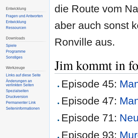
die Route vom Nat
Entwicklung
Fragen und Antworten
aber auch sonst k
Entwicklung
Ressourcen
Downloads
Ronville aus.
Spiele
Programme
Sonstiges
Jim kommt in f
Werkzeuge
Links auf diese Seite
Episode 45:
Man
Änderungen an
verlinkten Seiten
Spezialseiten
Druckversion
Episode 47:
Man
Permanenter Link
Seiten­informationen
Episode 71:
Neu
Episode 93:
Mur