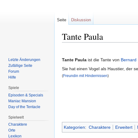
Seite
Diskussion
Tante Paula
Zur
Zur
Navigation
Suche
Tante Paula
ist die Tante von
Bernard
Letzte Änderungen
springen
springen
Zufällige Seite
Sie hat einen Vogel als Haustier, der s
Forum
(
Freundin mit Hindernissen
)
Hilfe
Spiele
Episoden & Specials
Maniac Mansion
Day of the Tentacle
Spielwelt
Charaktere
Kategorien
:
Charaktere
Erweitert
Orte
Lexikon