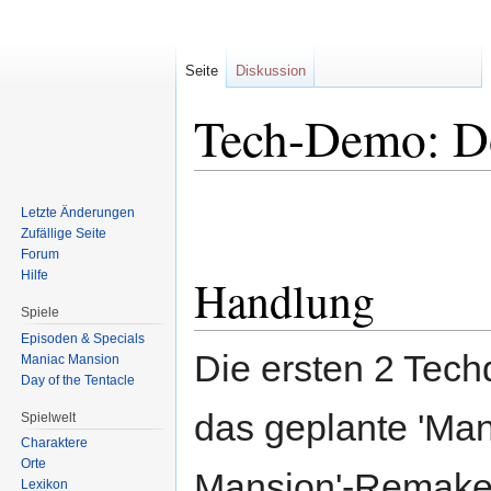
Seite
Diskussion
Tech-Demo: D
Zur
Zur
Letzte Änderungen
Navigation
Suche
Zufällige Seite
springen
springen
Forum
Hilfe
Handlung
Spiele
Episoden & Specials
Die ersten 2 Tech
Maniac Mansion
Day of the Tentacle
das geplante 'Ma
Spielwelt
Charaktere
Orte
Mansion'-Remake 
Lexikon