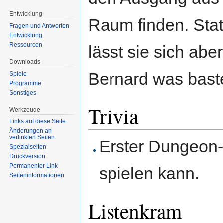
Entwicklung
Raum finden. Sta
Fragen und Antworten
Entwicklung
Ressourcen
lässt sie sich aber
Downloads
Bernard was bast
Spiele
Programme
Sonstiges
Trivia
Werkzeuge
Links auf diese Seite
Änderungen an
verlinkten Seiten
Erster Dungeon
Spezialseiten
Druckversion
Permanenter Link
spielen kann.
Seiten­informationen
Listenkram