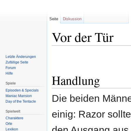
Seite
Diskussion
Vor der Tür
Zur
Zur
Letzte Änderungen
Navigation
Suche
Zufällige Seite
springen
springen
Forum
Hilfe
Handlung
Spiele
Episoden & Specials
Die beiden Männer
Maniac Mansion
Day of the Tentacle
einig: Razor sollt
Spielwelt
Charaktere
Orte
den Ausgang aus
Lexikon