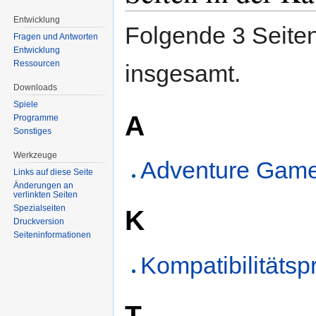
Entwicklung
Folgende 3 Seiten
Fragen und Antworten
Entwicklung
Ressourcen
insgesamt.
Downloads
Spiele
A
Programme
Sonstiges
Werkzeuge
Adventure Game
Links auf diese Seite
Änderungen an
verlinkten Seiten
Spezialseiten
K
Druckversion
Seiten­informationen
Kompatibilitäts
T