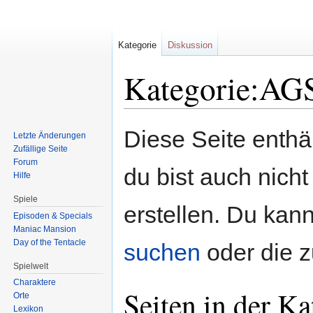
Kategorie
Diskussion
Kategorie:AG
Zur
Zur
Diese Seite enth
Letzte Änderungen
Navigation
Suche
Zufällige Seite
springen
springen
Forum
du bist auch nicht
Hilfe
Spiele
erstellen. Du kann
Episoden & Specials
Maniac Mansion
Day of the Tentacle
suchen
oder die 
Spielwelt
Charaktere
Seiten in der K
Orte
Lexikon