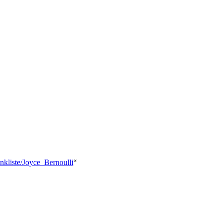
nkliste/Joyce_Bernoulli
“