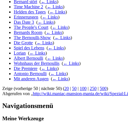
Bernard stört
‎
(
← Links
)
Time Machine 2
‎
(
← Links
)
Helden des Tages
‎
(
← Links
)
Erinnerungen
‎
(
← Links
)
Das Date 3
‎
(
← Links
)
The People's Court
‎
(
← Links
)
Bernards Room
‎
(
← Links
)
The Bernoulli-Show
‎
(
← Links
)
Die Grotte
‎
(
← Links
)
Spiel des Lebens
‎
(
← Links
)
Lorian
‎
(
← Links
)
Albert Bernoulli
‎
(
← Links
)
Wohnhaus der Bernoullis
‎
(
← Links
)
Die Premiere
‎
(
← Links
)
Antonio Bernoulli
‎
(
← Links
)
Mit anderen Augen
‎
(
← Links
)
Zeige (vorherige 50 | nächste 50) (
20
|
50
|
100
|
250
|
500
)
Abgerufen von „
http://wiki.maniac-mansion-mania.de/wiki/Spezial:Li
Navigationsmenü
Meine Werkzeuge