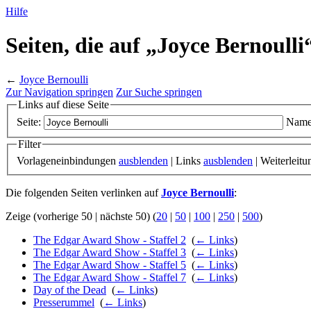
Hilfe
Seiten, die auf „Joyce Bernoulli
←
Joyce Bernoulli
Zur Navigation springen
Zur Suche springen
Links auf diese Seite
Seite:
Name
Filter
Vorlageneinbindungen
ausblenden
| Links
ausblenden
| Weiterleit
Die folgenden Seiten verlinken auf
Joyce Bernoulli
:
Zeige (vorherige 50 | nächste 50) (
20
|
50
|
100
|
250
|
500
)
The Edgar Award Show - Staffel 2
‎
(
← Links
)
The Edgar Award Show - Staffel 3
‎
(
← Links
)
The Edgar Award Show - Staffel 5
‎
(
← Links
)
The Edgar Award Show - Staffel 7
‎
(
← Links
)
Day of the Dead
‎
(
← Links
)
Presserummel
‎
(
← Links
)