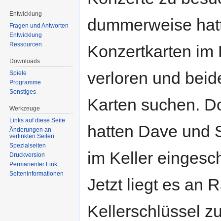
Entwicklung
dummerweise hatt
Fragen und Antworten
Entwicklung
Ressourcen
Konzertkarten im
Downloads
verloren und beid
Spiele
Programme
Sonstiges
Karten suchen. D
Werkzeuge
Links auf diese Seite
hatten Dave und 
Änderungen an
verlinkten Seiten
Spezialseiten
im Keller eingesc
Druckversion
Permanenter Link
Seiten­informationen
Jetzt liegt es an 
Kellerschlüssel z