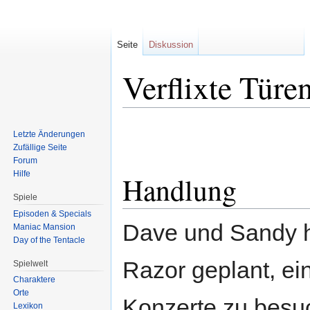
Seite
Diskussion
Verflixte Türe
Zur
Zur
Letzte Änderungen
Navigation
Suche
Zufällige Seite
springen
springen
Forum
Hilfe
Handlung
Spiele
Episoden & Specials
Dave und Sandy h
Maniac Mansion
Day of the Tentacle
Razor geplant, ein
Spielwelt
Charaktere
Orte
Konzerte zu besuc
Lexikon