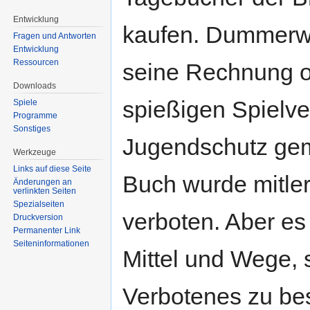
Entwicklung
kaufen. Dummerwe
Fragen und Antworten
Entwicklung
Ressourcen
seine Rechnung o
Downloads
spießigen Spielv
Spiele
Programme
Sonstiges
Jugendschutz ge
Werkzeuge
Links auf diese Seite
Buch wurde mitle
Änderungen an
verlinkten Seiten
Spezialseiten
verboten. Aber es
Druckversion
Permanenter Link
Seiten­informationen
Mittel und Wege, 
Verbotenes zu be