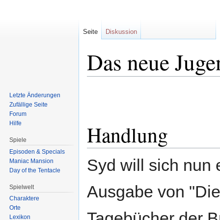
Seite
Diskussion
Das neue Juge
Zur
Zur
Letzte Änderungen
Navigation
Suche
Zufällige Seite
springen
springen
Forum
Hilfe
Handlung
Spiele
Episoden & Specials
Syd will sich nun 
Maniac Mansion
Day of the Tentacle
Ausgabe von "Di
Spielwelt
Charaktere
Orte
Tagebücher der Br
Lexikon