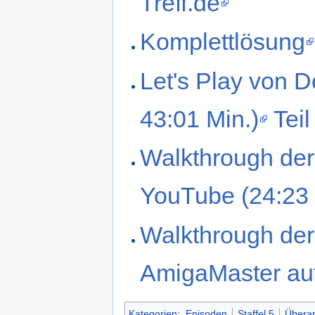
Treff.de
Komplettlösung
Let's Play von D
43:01 Min.)
Teil
Walkthrough der
YouTube (24:23 
Walkthrough der 
AmigaMaster auf
Kategorien
:
Episoden
Staffel 5
Überar